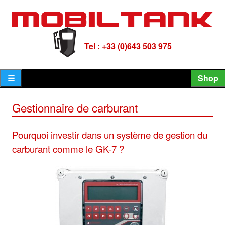
aller
placer
au
le
contenu
focus
Tel : +33 (0)643 503 975
sur
le
☰
Shop
champ
de
recherche
Gestionnaire de carburant
le
site
Pourquoi investir dans un système de gestion du
carburant comme le GK-7 ?